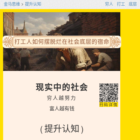
金马思维
>
提升认知
穷人
打工
底层
打工人如何摆脱烂在社会底层的宿命
现实中的社会
穷人越努力
扫码详情
富人越有钱
(
)
提升认知