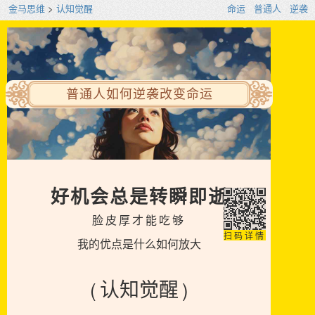
金马思维
>
认知觉醒
命运
普通人
逆袭
普通人如何逆袭改变命运
好机会总是转瞬即逝
脸皮厚才能吃够
扫码详情
我的优点是什么如何放大
(
)
认知觉醒